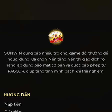
SUNWIN cung cấp nhiều trò chơi game đổi thưởng để
người dùng lựa chọn. Nền tảng hiển thị giao dịch rõ
ràng, áp dụng bảo mật cơ bản và được cấp phép từ
PAGCOR, giúp tăng tính minh bạch khi trải nghiệm.
HƯỚNG DẪN
Nạp tiền