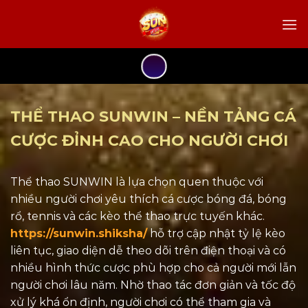
Chuyển
đến
nội
dung
THỂ THAO SUNWIN – NỀN TẢNG CÁ
CƯỢC ĐỈNH CAO CHO NGƯỜI CHƠI
Thể thao SUNWIN là lựa chọn quen thuộc với
nhiều người chơi yêu thích cá cược bóng đá, bóng
rổ, tennis và các kèo thể thao trực tuyến khác.
https://sunwin.shiksha/
hỗ trợ cập nhật tỷ lệ kèo
liên tục, giao diện dễ theo dõi trên điện thoại và có
nhiều hình thức cược phù hợp cho cả người mới lẫn
người chơi lâu năm. Nhờ thao tác đơn giản và tốc độ
xử lý khá ổn định, người chơi có thể tham gia và