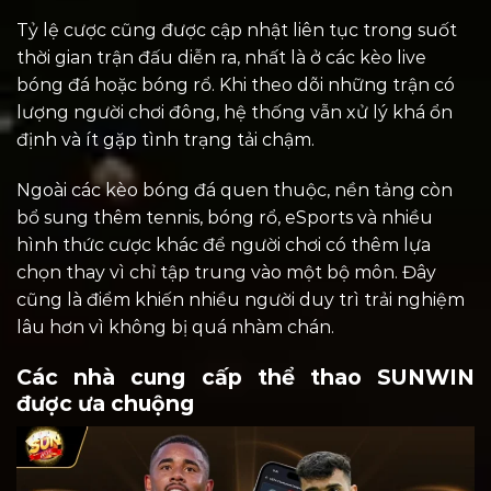
Tỷ lệ cược cũng được cập nhật liên tục trong suốt
thời gian trận đấu diễn ra, nhất là ở các kèo live
bóng đá hoặc bóng rổ. Khi theo dõi những trận có
lượng người chơi đông, hệ thống vẫn xử lý khá ổn
định và ít gặp tình trạng tải chậm.
Ngoài các kèo bóng đá quen thuộc, nền tảng còn
bổ sung thêm tennis, bóng rổ, eSports và nhiều
hình thức cược khác để người chơi có thêm lựa
chọn thay vì chỉ tập trung vào một bộ môn. Đây
cũng là điểm khiến nhiều người duy trì trải nghiệm
lâu hơn vì không bị quá nhàm chán.
Các nhà cung cấp thể thao SUNWIN
được ưa chuộng