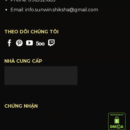
Email:
info.sunwin.shiksha@gmail.com
THEO DÕI CHÚNG TÔI
NHÀ CUNG CẤP
CHỨNG NHẬN