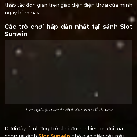
thao tác đơn giản trên giao diện điện thoại của mình
ngay hôm nay.
Các trò chơi hấp dẫn nhất tại sảnh Slot
Sunwin
Trải nghiệm sảnh Slot Sunwin đỉnh cao
Dưới đây là những trò chơi được nhiều người lựa
chọn tại sảnh
Slot Sunwin
nhờ giao diện bắt mắt,