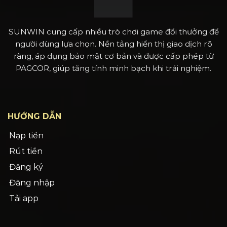
SUNWIN cung cấp nhiều trò chơi game đổi thưởng để
người dùng lựa chọn. Nền tảng hiển thị giao dịch rõ
ràng, áp dụng bảo mật cơ bản và được cấp phép từ
PAGCOR, giúp tăng tính minh bạch khi trải nghiệm.
HƯỚNG DẪN
Nạp tiền
Rút tiền
Đăng ký
Đăng nhập
Tải app