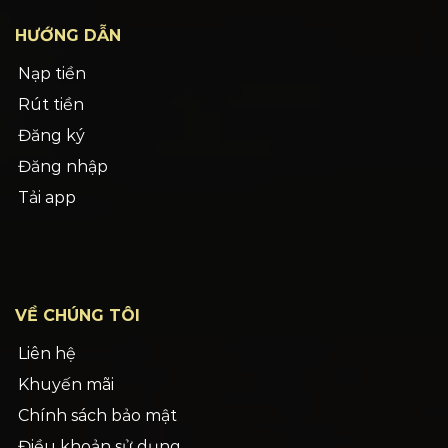
HƯỚNG DẪN
Nạp tiền
Rút tiền
Đăng ký
Đăng nhập
Tải app
VỀ CHÚNG TÔI
Liên hệ
Khuyến mãi
Chính sách bảo mật
Điều khoản sử dụng