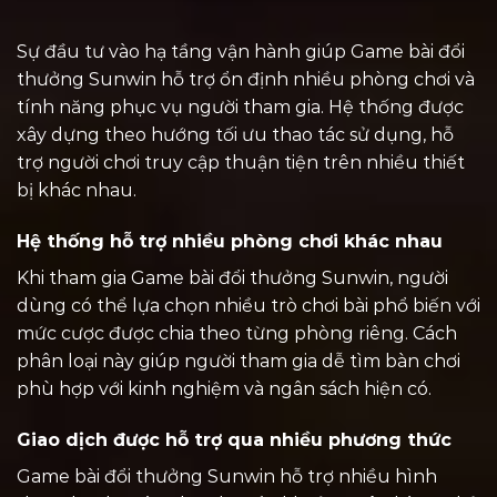
Sự đầu tư vào hạ tầng vận hành giúp Game bài đổi
thưởng Sunwin hỗ trợ ổn định nhiều phòng chơi và
tính năng phục vụ người tham gia. Hệ thống được
xây dựng theo hướng tối ưu thao tác sử dụng, hỗ
trợ người chơi truy cập thuận tiện trên nhiều thiết
bị khác nhau.
Hệ thống hỗ trợ nhiều phòng chơi khác nhau
Khi tham gia Game bài đổi thưởng Sunwin, người
dùng có thể lựa chọn nhiều trò chơi bài phổ biến với
mức cược được chia theo từng phòng riêng. Cách
phân loại này giúp người tham gia dễ tìm bàn chơi
phù hợp với kinh nghiệm và ngân sách hiện có.
Giao dịch được hỗ trợ qua nhiều phương thức
Game bài đổi thưởng Sunwin hỗ trợ nhiều hình