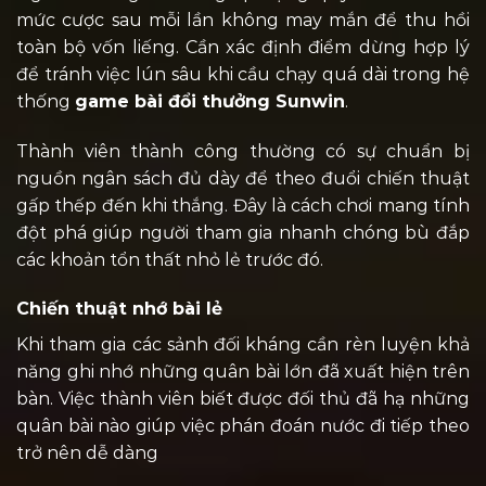
mức cược sau mỗi lần không may mắn để thu hồi
toàn bộ vốn liếng. Cần xác định điểm dừng hợp lý
để tránh việc lún sâu khi cầu chạy quá dài trong hệ
thống
game bài đổi thưởng Sunwin
.
Thành viên thành công thường có sự chuẩn bị
nguồn ngân sách đủ dày để theo đuổi chiến thuật
gấp thếp đến khi thắng. Đây là cách chơi mang tính
đột phá giúp người tham gia nhanh chóng bù đắp
các khoản tổn thất nhỏ lẻ trước đó.
Chiến thuật nhớ bài lẻ
Khi tham gia các sảnh đối kháng cần rèn luyện khả
năng ghi nhớ những quân bài lớn đã xuất hiện trên
bàn. Việc thành viên biết được đối thủ đã hạ những
quân bài nào giúp việc phán đoán nước đi tiếp theo
trở nên dễ dàng