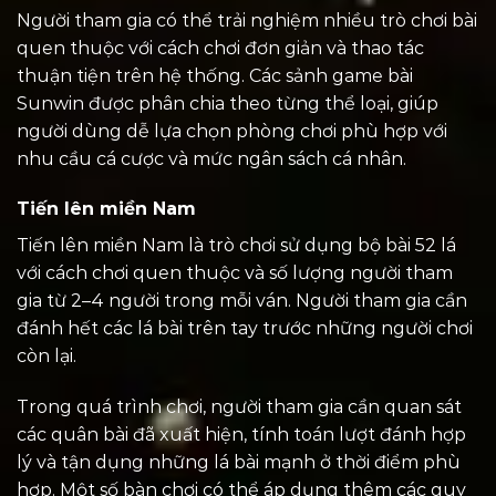
Người tham gia có thể trải nghiệm nhiều trò chơi bài
quen thuộc với cách chơi đơn giản và thao tác
thuận tiện trên hệ thống. Các sảnh game bài
Sunwin được phân chia theo từng thể loại, giúp
người dùng dễ lựa chọn phòng chơi phù hợp với
nhu cầu cá cược và mức ngân sách cá nhân.
Tiến lên miền Nam
Tiến lên miền Nam là trò chơi sử dụng bộ bài 52 lá
với cách chơi quen thuộc và số lượng người tham
gia từ 2–4 người trong mỗi ván.
Người tham gia cần
đánh hết các lá bài trên tay trước những người chơi
còn lại.
Trong quá trình chơi, người tham gia cần quan sát
các quân bài đã xuất hiện, tính toán lượt đánh hợp
lý và tận dụng những lá bài mạnh ở thời điểm phù
hợp. Một số bàn chơi có thể áp dụng thêm các quy