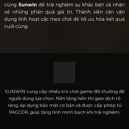
cùng
Sunwin
để trải nghiệm sự khác biệt và nhận
về những phần quà giá trị. Thành viên cần vận
dụng linh hoạt các mẹo chơi để tối ưu hóa kết quả
cuối cùng.
SUNWIN cung cấp nhiều trò chơi game đổi thưởng để
người dùng lựa chọn. Nền tảng hiển thị giao dịch rõ
ràng, áp dụng bảo mật cơ bản và được cấp phép từ
PAGCOR, giúp tăng tính minh bạch khi trải nghiệm.