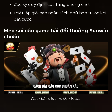
đọc kỹ quy định của từng phòng chơi.
thiết lập giới hạn ngân sách phù hợp trước khi
đặt cược.
Mẹo soi cầu game bài đổi thưởng Sunwin
chuẩn
Cách bắt cầu cực chuẩn xác