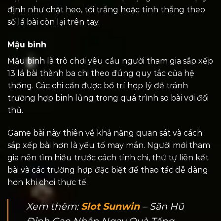
định như chặt heo, tới trắng hoặc tính thắng theo
số lá bài còn lại trên tay.
Mậu binh
Mậu binh là trò chơi yêu cầu người tham gia sắp xếp
13 lá bài thành ba chi theo đúng quy tắc của hệ
thống. Các chi cần được bố trí hợp lý để tránh
trường hợp binh lủng trong quá trình so bài với đối
thủ.
Game bài này thiên về khả năng quan sát và cách
sắp xếp bài hơn là yếu tố may mắn. Người mới tham
gia nên tìm hiểu trước cách tính chi, thứ tự liên kết
bài và các trường hợp đặc biệt để thao tác dễ dàng
hơn khi chơi thực tế.
Xem thêm:
Slot Sunwin
– Săn Hũ
Đỉnh Cao Nhận Ngay Quà Tặng